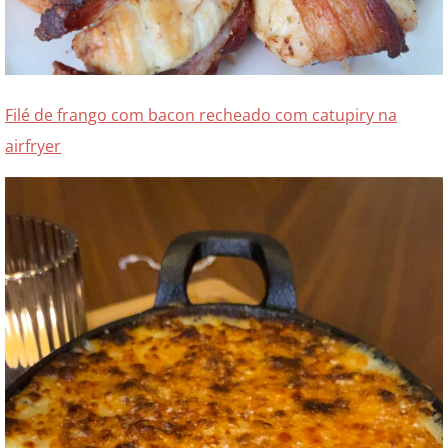
Filé de frango com bacon recheado com catupiry na
airfryer