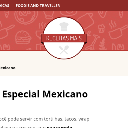
DICAS
FOODIE AND TRAVELLER
Mexicano
 Especial Mexicano
cê pode servir com tortilhas, tacos, wrap,
alada e acrescentar o
guacamole
.