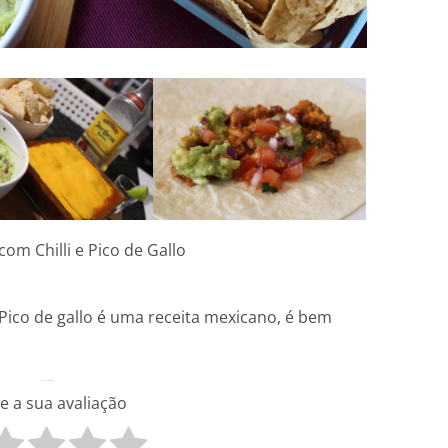
om Chilli e Pico de Gallo
 Pico de gallo é uma receita mexicano, é bem
O que você achou disso?
e a sua avaliação