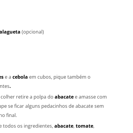
lagueta
(opcional)
es
e a
cebola
em cubos, pique também o
ntes
.
colher retire a polpa do
abacate
e amasse com
upe se ficar alguns pedacinhos de abacate sem
o final.
e todos os ingredientes,
abacate
,
tomate
,