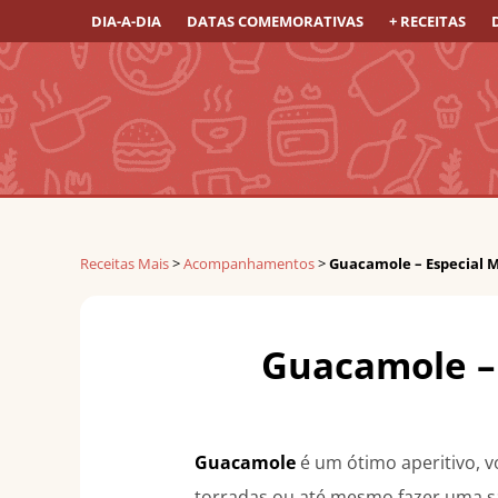
DIA-A-DIA
DATAS COMEMORATIVAS
+ RECEITAS
Receitas Mais
>
Acompanhamentos
>
Guacamole – Especial 
Guacamole –
Guacamole
é um ótimo aperitivo, vo
torradas ou até mesmo fazer uma s