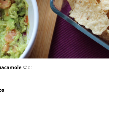
uacamole
são:
os