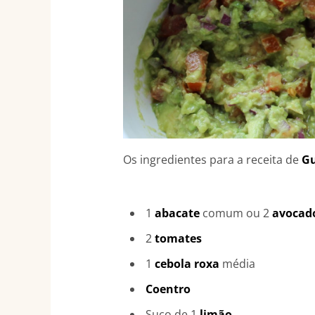
Os ingredientes para a receita de
G
1
abacate
comum ou 2
avocad
2
tomates
1
cebola roxa
média
Coentro
Suco de 1
limão