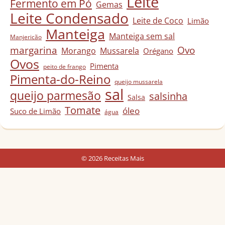
Leite
Fermento em Pó
Gemas
Leite Condensado
Leite de Coco
Limão
Manteiga
Manteiga sem sal
Manjericão
Ovo
margarina
Morango
Mussarela
Orégano
Ovos
Pimenta
peito de frango
Pimenta-do-Reino
queijo mussarela
sal
queijo parmesão
salsinha
Salsa
Tomate
óleo
Suco de Limão
água
© 2026 Receitas Mais