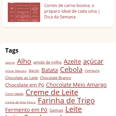
Cortes de carne bovina, o
preparo ideal de cada uma |
Dica da Semana
Tags
Alho
açúcar
Azeite
amido de milho
alecrim
Cebola
Batata
Bacon
Cenoura
Açúcar Mascavo
Chocolate ao Leite
Chocolate Branco
Chocolate Meio Amargo
Chocolate em Pó
Creme de Leite
Coco ralado
Farinha de Trigo
creme de leite fresco
Leite
Fermento em Pó
Gemas