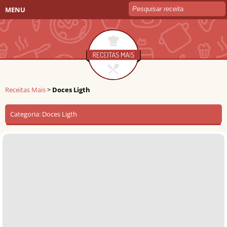
MENU
Receitas Mais
>
Doces Ligth
Categoria:
Doces Ligth