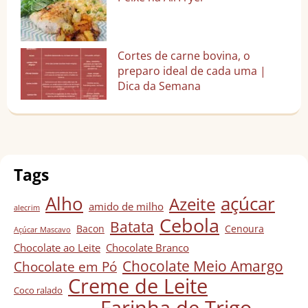
Cortes de carne bovina, o
preparo ideal de cada uma |
Dica da Semana
Tags
Alho
açúcar
Azeite
amido de milho
alecrim
Cebola
Batata
Bacon
Cenoura
Açúcar Mascavo
Chocolate ao Leite
Chocolate Branco
Chocolate Meio Amargo
Chocolate em Pó
Creme de Leite
Coco ralado
Farinha de Trigo