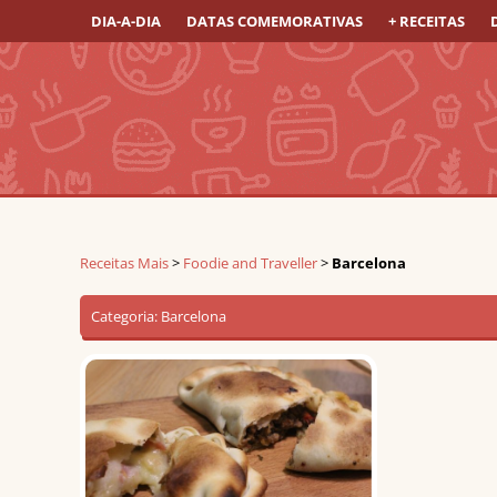
DIA-A-DIA
DATAS COMEMORATIVAS
+ RECEITAS
Receitas Mais
>
Foodie and Traveller
>
Barcelona
Categoria:
Barcelona