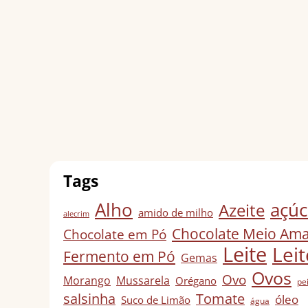
Tags
Alho
açúc
Azeite
amido de milho
alecrim
Chocolate Meio Am
Chocolate em Pó
Leite
Lei
Fermento em Pó
Gemas
Ovos
Ovo
Morango
Mussarela
Orégano
pe
salsinha
Tomate
óleo
Suco de Limão
água