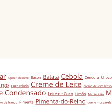
Cebola
ar
Batata
Chocol
Bacon
Cenoura
Açúcar Mascavo
Creme de Leite
argo
Coco ralado
creme de leite fresc
te Condensado
M
Leite de Coco
Limão
Manjericão
Pimenta-do-Reino
Pimenta
ito de frango
queijo mussarela