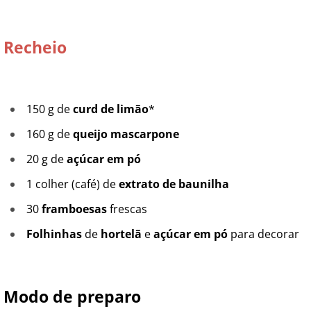
Recheio
150 g de
curd de limão
*
160 g de
queijo mascarpone
20 g de
açúcar em pó
1 colher (café) de
extrato de baunilha
30
framboesas
frescas
Folhinhas
de
hortelã
e
açúcar em pó
para decorar
Modo de preparo