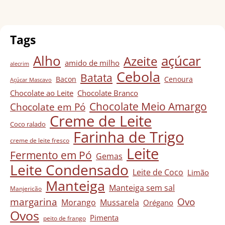
Tags
Alho
açúcar
Azeite
amido de milho
alecrim
Cebola
Batata
Bacon
Cenoura
Açúcar Mascavo
Chocolate ao Leite
Chocolate Branco
Chocolate Meio Amargo
Chocolate em Pó
Creme de Leite
Coco ralado
Farinha de Trigo
creme de leite fresco
Leite
Fermento em Pó
Gemas
Leite Condensado
Leite de Coco
Limão
Manteiga
Manteiga sem sal
Manjericão
Ovo
margarina
Morango
Mussarela
Orégano
Ovos
Pimenta
peito de frango