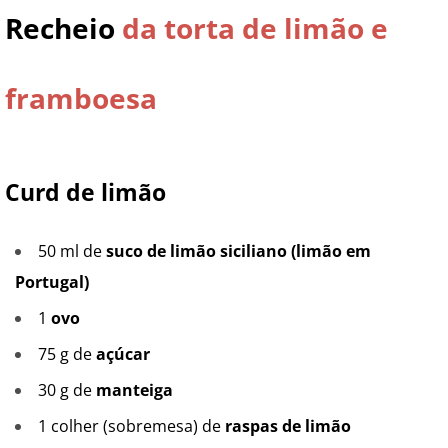
Recheio
da torta de limão e
framboesa
Curd de limão
50 ml de
suco de limão siciliano (limão em
Portugal)
1
ovo
75 g de
açúcar
30 g de
manteiga
1 colher (sobremesa) de
raspas de limão