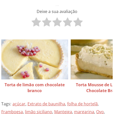
O que você achou disso?
Deixe a sua avaliação
Torta de limão com chocolate
Torta Mousse de 
branco
Chocolate Br
Tags:
açúcar
,
Extrato de baunilha
,
folha de hortelã
,
Framboesa
,
limão siciliano
,
Manteiga
,
margarina
,
Ovo
,