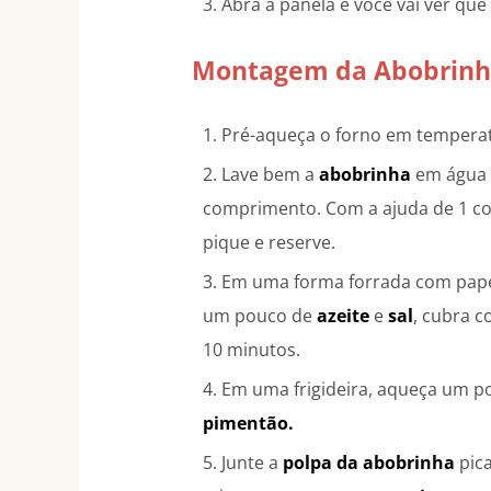
Abra a panela e você vai ver que
Montagem da Abobrinha
Pré-aqueça o forno em temperat
Lave bem a
abobrinha
em água c
comprimento. Com a ajuda de 1 colh
pique e reserve.
Em uma forma forrada com pape
um pouco de
azeite
e
sal
, cubra c
10 minutos.
Em uma frigideira, aqueça um 
pimentão.
Junte a
polpa da abobrinha
pic