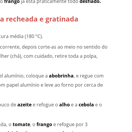
 o
frango
já está praticamente todo
desfiado.
 recheada e gratinada
ura média (180 °C).
orrente, depois corte-as ao meio no sentido do
er (chá), com cuidado, retire toda a polpa,
l alumínio, coloque a
abobrinha
, e regue com
om papel alumínio e leve ao forno por cerca de
pouco de
azeite
e refogue o
alho
e a
cebola
e o
ada, o
tomate
, o
frango
e refogue por 3