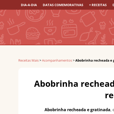
DIA-A-DIA
DATAS COMEMORATIVAS
+ RECEITAS
Receitas Mais
>
Acompanhamentos
>
Abobrinha recheada e 
Abobrinha rechead
r
Abobrinha recheada e gratinada
,