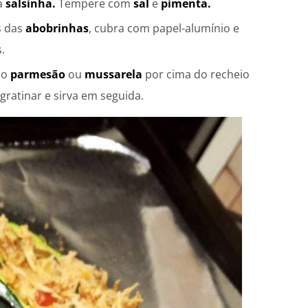
a
salsinha.
Tempere com
sal
e
pimenta.
s das
abobrinhas
, cubra com papel-alumínio e
.
 o
parmesão
ou
mussarela
por cima do recheio
gratinar e sirva em seguida.