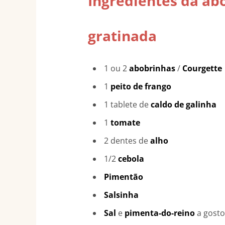
Ingredientes da ab
gratinada
1 ou 2
abobrinhas
/
Courgette
1
peito de frango
1 tablete de
caldo de galinha
1
tomate
2 dentes de
alho
1/2
cebola
Pimentão
Salsinha
Sal
e
pimenta-do-reino
a gost